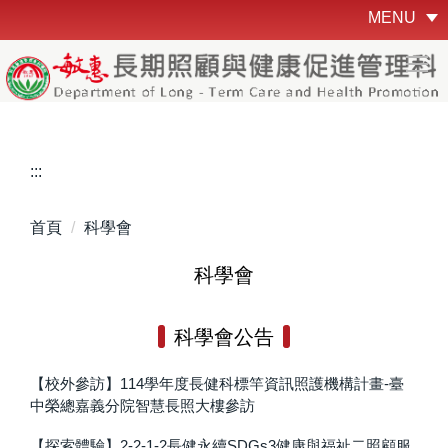
跳
MENU
到
主
要
內
容
區
:::
首頁
科學會
科學會
科學會公告
【校外參訪】114學年度長健科標竿資訊照護機構計畫-臺
中榮總嘉義分院智慧長照大樓參訪
【探索體驗】2-2-1-2長健永續SDGs3健康與福祉二照顧服