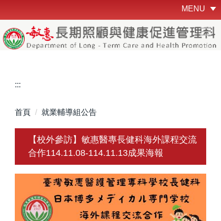
跳
MENU
到
主
要
內
容
區
:::
首頁
就業輔導組公告
【校外參訪】敏惠醫專長健科海外課程交流
合作114.11.08-114.11.13成果海報