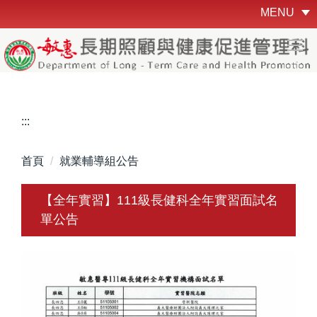
跳
MENU
到
主
要
內
容
區
:::
首頁
就業輔導組公告
【全年實習】111級長健科全年實習面試名
單公告