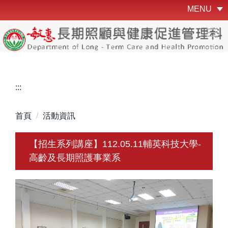
跳
MENU
到
主
要
內
容
區
:::
首頁
活動資訊
【招生系列講座】112.05.11輔英科技大學-
高齡及長期照護事業系