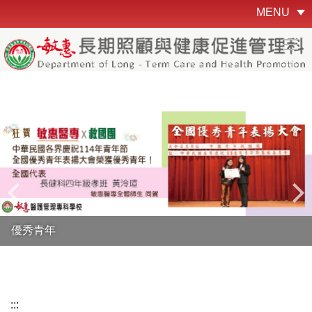
跳
MENU
到
主
要
內
容
區
優秀青年
:::